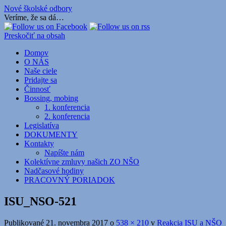
Nové školské odbory
Veríme, že sa dá…
Preskočiť na obsah
Domov
O NÁS
Naše ciele
Pridajte sa
Činnosť
Bossing, mobing
1. konferencia
2. konferencia
Legislatíva
DOKUMENTY
Kontakty
Napíšte nám
Kolektívne zmluvy našich ZO NŠO
Nadčasové hodiny
PRACOVNÝ PORIADOK
ISU_NSO-521
Publikované
21. novembra 2017
o
538 × 210
v
Reakcia ISU a NŠO