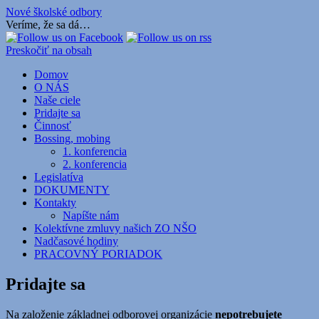
Nové školské odbory
Veríme, že sa dá…
Preskočiť na obsah
Domov
O NÁS
Naše ciele
Pridajte sa
Činnosť
Bossing, mobing
1. konferencia
2. konferencia
Legislatíva
DOKUMENTY
Kontakty
Napíšte nám
Kolektívne zmluvy našich ZO NŠO
Nadčasové hodiny
PRACOVNÝ PORIADOK
Pridajte sa
Na založenie základnej odborovej organizácie
nepotrebujete