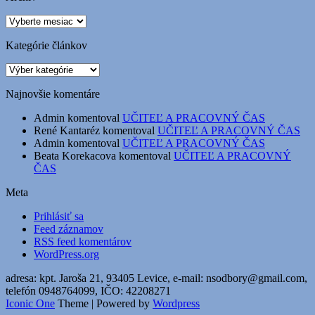
Archív
Kategórie článkov
Kategórie
článkov
Najnovšie komentáre
Admin
komentoval
UČITEĽ A PRACOVNÝ ČAS
René Kantaréz
komentoval
UČITEĽ A PRACOVNÝ ČAS
Admin
komentoval
UČITEĽ A PRACOVNÝ ČAS
Beata Korekacova
komentoval
UČITEĽ A PRACOVNÝ
ČAS
Meta
Prihlásiť sa
Feed záznamov
RSS feed komentárov
WordPress.org
adresa: kpt. Jaroša 21, 93405 Levice, e-mail: nsodbory@gmail.com,
telefón 0948764099, IČO: 42208271
Iconic One
Theme | Powered by
Wordpress