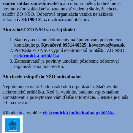
žiaden súhlas zamestnávateľa
ani nikoho iného, taktiež nie je
povinnosťou zakladateľa oznamovať vedeniu školy, že chcete
založiť ZO NŠO. Odborová organizácia vzniká na základe
zákona
č. 83/1990 Z. z.
o združovaní občanov.
Ako založiť ZO NŠO vo vašej škole?
Stanovy a ostatné dokumenty na úpravu vám poskytneme,
kontaktujte
p. Kováčovú 0951446325, kovacova@nso.sk
Predseda ZO NŠO vyplní elektronickú prihlášku ZO NŠO:
elektronická prihláška
Zamestnvateľ je povinný umožniť pôsobenie odborovej
organizácie na pracovisku.
Ak chcete vstúpiť do NŠO individuálne
Nepotrebujete na to žiadnu základnú organizáciu. Stačí vyplniť
elektronickú prihlášku. Keď ju vyplníte, budeme vás e-mailom
kontaktovať a poskytneme vám ďalšie informácie. Členské je u nás
2 € na mesiac.
Kliknite tu a vyplňte:
elektronická individuálna prihláška