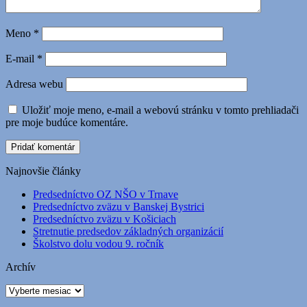
Meno
*
E-mail
*
Adresa webu
Uložiť moje meno, e-mail a webovú stránku v tomto prehliadači
pre moje budúce komentáre.
Najnovšie články
Predsedníctvo OZ NŠO v Trnave
Predsedníctvo zväzu v Banskej Bystrici
Predsedníctvo zväzu v Košiciach
Stretnutie predsedov základných organizácií
Školstvo dolu vodou 9. ročník
Archív
Archív