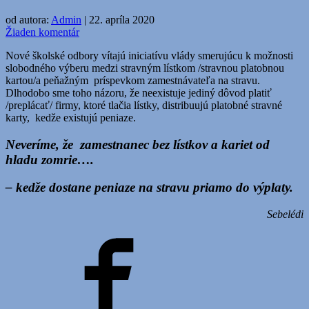
od autora:
Admin
|
22. apríla 2020
Žiaden komentár
Nové školské odbory vítajú iniciatívu vlády smerujúcu k možnosti
slobodného výberu medzi stravným lístkom /stravnou platobnou
kartou/a peňažným príspevkom zamestnávateľa na stravu.
Dlhodobo sme toho názoru, že neexistuje jediný dôvod platiť
/preplácať/ firmy, ktoré tlačia lístky, distribuujú platobné stravné
karty, kedže existujú peniaze.
Neveríme, že zamestnanec bez lístkov a kariet od
hladu zomrie….
– kedže dostane peniaze na stravu priamo do výplaty.
Sebelédi