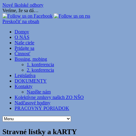
Nové školské odbory
Veríme, že sa dá…
Preskočiť na obsah
Domov
O NÁS
Naše ciele
Pridajte sa
Činnosť
Bossing, mobing
1. konferencia
2. konferencia
Legislatíva
DOKUMENTY
Kontakty
Napíšte nám
Kolektívne zmluvy našich ZO NŠO
Nadčasové hodiny
PRACOVNÝ PORIADOK
Stravné lístky a kARTY