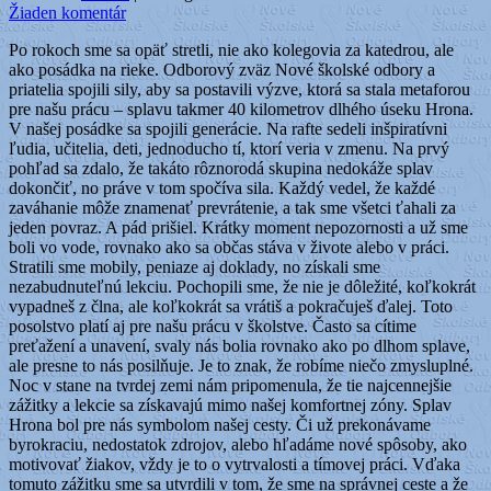
Žiaden komentár
Po rokoch sme sa opäť stretli, nie ako kolegovia za katedrou, ale
ako posádka na rieke. Odborový zväz Nové školské odbory a
priatelia spojili sily, aby sa postavili výzve, ktorá sa stala metaforou
pre našu prácu – splavu takmer 40 kilometrov dlhého úseku Hrona.
V našej posádke sa spojili generácie. Na rafte sedeli inšpiratívni
ľudia, učitelia, deti, jednoducho tí, ktorí veria v zmenu. Na prvý
pohľad sa zdalo, že takáto rôznorodá skupina nedokáže splav
dokončiť, no práve v tom spočíva sila. Každý vedel, že každé
zaváhanie môže znamenať prevrátenie, a tak sme všetci ťahali za
jeden povraz. A pád prišiel. Krátky moment nepozornosti a už sme
boli vo vode, rovnako ako sa občas stáva v živote alebo v práci.
Stratili sme mobily, peniaze aj doklady, no získali sme
nezabudnuteľnú lekciu. Pochopili sme, že nie je dôležité, koľkokrát
vypadneš z člna, ale koľkokrát sa vrátiš a pokračuješ ďalej. Toto
posolstvo platí aj pre našu prácu v školstve. Často sa cítime
preťažení a unavení, svaly nás bolia rovnako ako po dlhom splave,
ale presne to nás posilňuje. Je to znak, že robíme niečo zmysluplné.
Noc v stane na tvrdej zemi nám pripomenula, že tie najcennejšie
zážitky a lekcie sa získavajú mimo našej komfortnej zóny. Splav
Hrona bol pre nás symbolom našej cesty. Či už prekonávame
byrokraciu, nedostatok zdrojov, alebo hľadáme nové spôsoby, ako
motivovať žiakov, vždy je to o vytrvalosti a tímovej práci. Vďaka
tomuto zážitku sme sa utvrdili v tom, že sme na správnej ceste a že