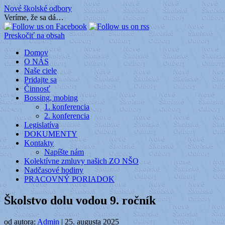
Nové školské odbory
Veríme, že sa dá…
Preskočiť na obsah
Domov
O NÁS
Naše ciele
Pridajte sa
Činnosť
Bossing, mobing
1. konferencia
2. konferencia
Legislatíva
DOKUMENTY
Kontakty
Napíšte nám
Kolektívne zmluvy našich ZO NŠO
Nadčasové hodiny
PRACOVNÝ PORIADOK
Školstvo dolu vodou 9. ročník
od autora:
Admin
|
25. augusta 2025