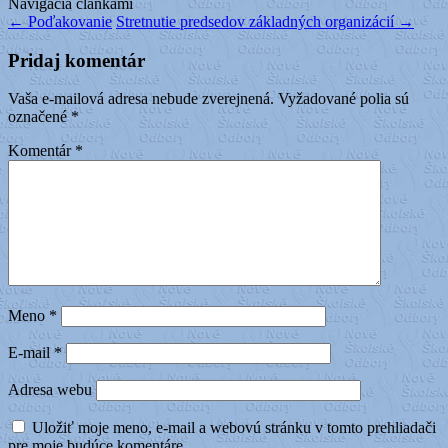
Navigácia článkami
←
Poďakovanie
Stretnutie predsedov základných organizácií
→
Pridaj komentár
Vaša e-mailová adresa nebude zverejnená.
Vyžadované polia sú
označené
*
Komentár
*
Meno
*
E-mail
*
Adresa webu
Uložiť moje meno, e-mail a webovú stránku v tomto prehliadači
pre moje budúce komentáre.