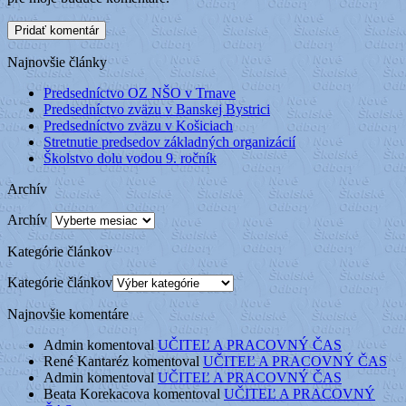
Najnovšie články
Predsedníctvo OZ NŠO v Trnave
Predsedníctvo zväzu v Banskej Bystrici
Predsedníctvo zväzu v Košiciach
Stretnutie predsedov základných organizácií
Školstvo dolu vodou 9. ročník
Archív
Archív
Kategórie článkov
Kategórie článkov
Najnovšie komentáre
Admin
komentoval
UČITEĽ A PRACOVNÝ ČAS
René Kantaréz
komentoval
UČITEĽ A PRACOVNÝ ČAS
Admin
komentoval
UČITEĽ A PRACOVNÝ ČAS
Beata Korekacova
komentoval
UČITEĽ A PRACOVNÝ