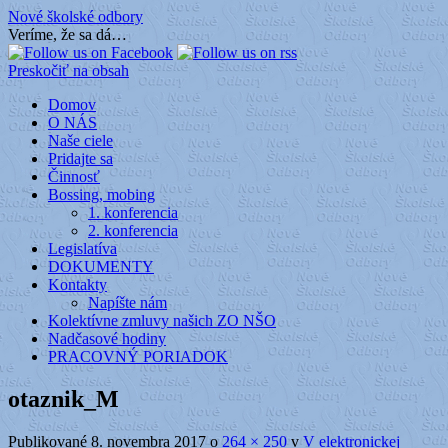
Nové školské odbory
Veríme, že sa dá…
Preskočiť na obsah
Domov
O NÁS
Naše ciele
Pridajte sa
Činnosť
Bossing, mobing
1. konferencia
2. konferencia
Legislatíva
DOKUMENTY
Kontakty
Napíšte nám
Kolektívne zmluvy našich ZO NŠO
Nadčasové hodiny
PRACOVNÝ PORIADOK
otaznik_M
Publikované
8. novembra 2017
o
264 × 250
v
V elektronickej