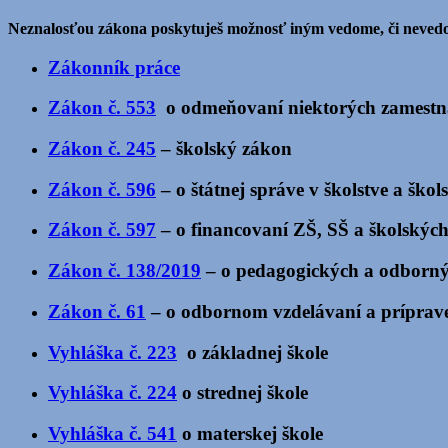
Neznalosťou zákona poskytuješ možnosť iným vedome,
či nevedo
Zákonník práce
Zákon č. 553
o odmeňovaní niektorých zamestna
Zákon č. 245
– školský zákon
Zákon č. 596
– o štátnej správe v školstve a ško
Zákon č. 597
– o financovaní ZŠ, SŠ a školských
Zákon č. 138/2019
– o pedagogických a odborn
Zákon č. 61
– o odbornom vzdelávaní a príprav
Vyhláška č. 223
o základnej škole
Vyhláška č. 224
o strednej škole
Vyhláška č. 541
o materskej škole