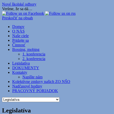
Nové školské odbory
Veríme, že sa dá…
Preskočiť na obsah
Domov
O NÁS
Naše ciele
Pridajte sa
Činnosť
Bossing, mobing
1. konferencia
2. konferencia
Legislatíva
DOKUMENTY
Kontakty
Napíšte nám
Kolektívne zmluvy našich ZO NŠO
Nadčasové hodiny
PRACOVNÝ PORIADOK
Legislatíva