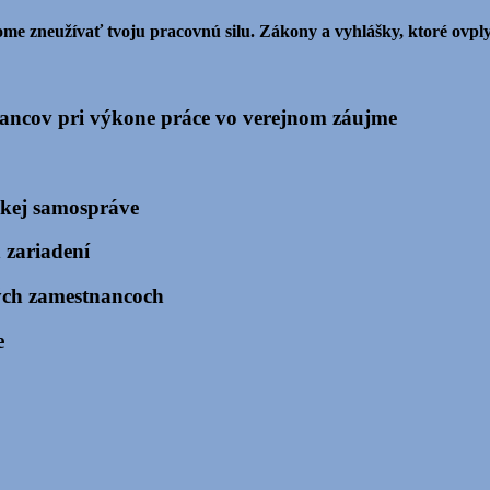
me zneužívať tvoju pracovnú silu. Zákony a vyhlášky, ktoré ovplyv
ncov pri výkone práce vo verejnom záujme
lskej samospráve
 zariadení
ých zamestnancoch
e