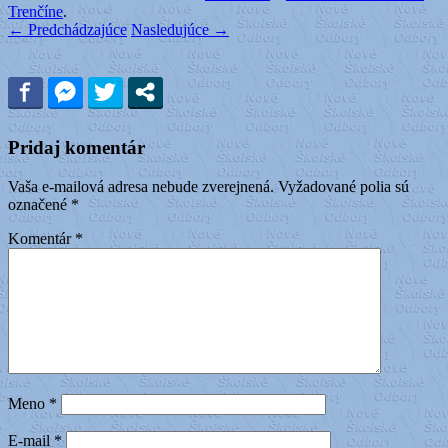
Trenčíne
.
← Predchádzajúce
Nasledujúce →
Pridaj komentár
Vaša e-mailová adresa nebude zverejnená.
Vyžadované polia sú
označené
*
Komentár
*
Meno
*
E-mail
*