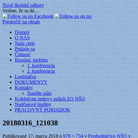
Nové školské odbory
Veríme, že sa dá…
Preskočiť na obsah
Domov
O NÁS
Naše ciele
Pridajte sa
Činnosť
Bossing, mobing
1. konferencia
2. konferencia
Legislatíva
DOKUMENTY
Kontakty
Napíšte nám
Kolektívne zmluvy našich ZO NŠO
Nadčasové hodiny
PRACOVNÝ PORIADOK
20180316_121038
Publikované
17. marca 2018
o
979 × 734
v
Predsedníctvo NŠO v