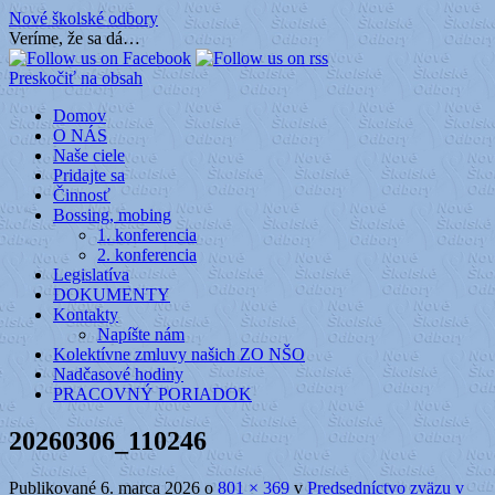
Nové školské odbory
Veríme, že sa dá…
Preskočiť na obsah
Domov
O NÁS
Naše ciele
Pridajte sa
Činnosť
Bossing, mobing
1. konferencia
2. konferencia
Legislatíva
DOKUMENTY
Kontakty
Napíšte nám
Kolektívne zmluvy našich ZO NŠO
Nadčasové hodiny
PRACOVNÝ PORIADOK
20260306_110246
Publikované
6. marca 2026
o
801 × 369
v
Predsedníctvo zväzu v