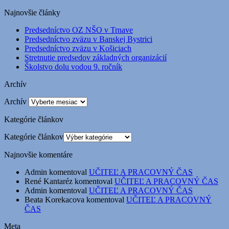
Najnovšie články
Predsedníctvo OZ NŠO v Trnave
Predsedníctvo zväzu v Banskej Bystrici
Predsedníctvo zväzu v Košiciach
Stretnutie predsedov základných organizácií
Školstvo dolu vodou 9. ročník
Archív
Archív
Kategórie článkov
Kategórie článkov
Najnovšie komentáre
Admin
komentoval
UČITEĽ A PRACOVNÝ ČAS
René Kantaréz
komentoval
UČITEĽ A PRACOVNÝ ČAS
Admin
komentoval
UČITEĽ A PRACOVNÝ ČAS
Beata Korekacova
komentoval
UČITEĽ A PRACOVNÝ
ČAS
Meta