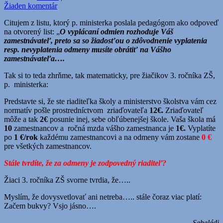
Žiaden komentár
Citujem z listu, ktorý p. ministerka poslala pedagógom ako odpoveď
na otvorený list: „
O vyplácaní odmien rozhoduje Váš
zamestnávateľ, preto sa so žiadosťou o zdôvodnenie vyplatenia
resp. nevyplatenia odmeny musíte obrátiť na Vášho
zamestnávateľa….
Tak si to teda zhrňme, tak matematicky, pre žiačikov 3. ročníka ZŠ,
p. ministerka:
Predstavte si, že ste riaditeľka školy a ministerstvo školstva vám cez
normatív pošle prostredníctvom zriaďovateľa
12€.
Zriaďovateľ
môže a tak
2€
posunie inej, sebe obľúbenejšej škole. Vaša škola má
10
zamestnancov a ročná mzda vášho zamestnanca je
1€.
Vyplatíte
po
1 €/rok
každému zamestnancovi a na odmeny vám zostane
0 €
pre všetkých zamestnancov.
Stále tvrdíte, že za odmeny je zodpovedný riaditeľ?
Žiaci 3. ročníka ZŠ svorne tvrdia, že…..
Myslím, že dovysvetlovať ani netreba….. stále čoraz viac platí:
Začem bukvy? Vsjo jásno….
Sebelédi