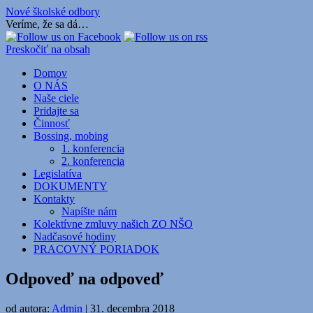
Nové školské odbory
Veríme, že sa dá…
Preskočiť na obsah
Domov
O NÁS
Naše ciele
Pridajte sa
Činnosť
Bossing, mobing
1. konferencia
2. konferencia
Legislatíva
DOKUMENTY
Kontakty
Napíšte nám
Kolektívne zmluvy našich ZO NŠO
Nadčasové hodiny
PRACOVNÝ PORIADOK
Odpoveď na odpoveď
od autora:
Admin
|
31. decembra 2018