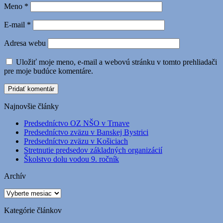
Meno
*
E-mail
*
Adresa webu
Uložiť moje meno, e-mail a webovú stránku v tomto prehliadači
pre moje budúce komentáre.
Najnovšie články
Predsedníctvo OZ NŠO v Trnave
Predsedníctvo zväzu v Banskej Bystrici
Predsedníctvo zväzu v Košiciach
Stretnutie predsedov základných organizácií
Školstvo dolu vodou 9. ročník
Archív
Archív
Kategórie článkov