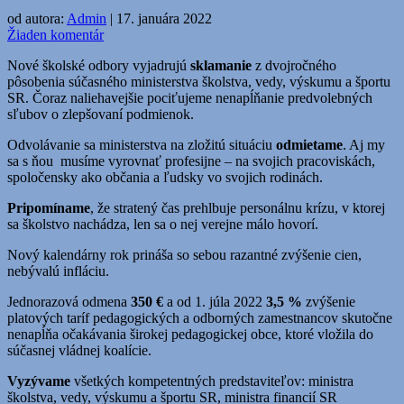
od autora:
Admin
|
17. januára 2022
Žiaden komentár
Nové školské odbory vyjadrujú
sklamanie
z dvojročného
pôsobenia súčasného ministerstva školstva, vedy, výskumu a športu
SR. Čoraz naliehavejšie pociťujeme nenapĺňanie predvolebných
sľubov o zlepšovaní podmienok.
Odvolávanie sa ministerstva na zložitú situáciu
odmietame
. Aj my
sa s ňou musíme vyrovnať profesijne – na svojich pracoviskách,
spoločensky ako občania a ľudsky vo svojich rodinách.
Pripomíname
, že stratený čas prehlbuje personálnu krízu, v ktorej
sa školstvo nachádza, len sa o nej verejne málo hovorí.
Nový kalendárny rok prináša so sebou razantné zvýšenie cien,
nebývalú infláciu.
Jednorazová odmena
350 €
a od 1. júla 2022
3,5 %
zvýšenie
platových taríf pedagogických a odborných zamestnancov skutočne
nenapĺňa očakávania širokej pedagogickej obce, ktoré vložila do
súčasnej vládnej koalície.
Vyzývame
všetkých kompetentných predstaviteľov: ministra
školstva, vedy, výskumu a športu SR, ministra financií SR