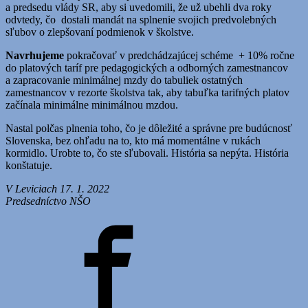
a predsedu vlády SR, aby si uvedomili, že už ubehli dva roky
odvtedy, čo dostali mandát na splnenie svojich predvolebných
sľubov o zlepšovaní podmienok v školstve.
Navrhujeme
pokračovať v predchádzajúcej schéme + 10% ročne
do platových taríf pre pedagogických a odborných zamestnancov
a zapracovanie minimálnej mzdy do tabuliek ostatných
zamestnancov v rezorte školstva tak, aby tabuľka tarifných platov
začínala minimálne minimálnou mzdou.
Nastal polčas plnenia toho, čo je dôležité a správne pre budúcnosť
Slovenska, bez ohľadu na to, kto má momentálne v rukách
kormidlo. Urobte to, čo ste sľubovali. História sa nepýta. História
konštatuje.
V Leviciach 17. 1. 2022
Predsedníctvo NŠO