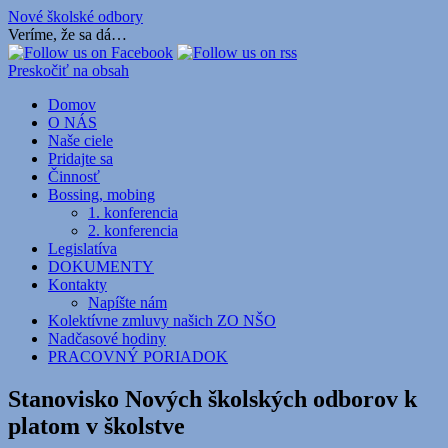
Nové školské odbory
Veríme, že sa dá…
Preskočiť na obsah
Domov
O NÁS
Naše ciele
Pridajte sa
Činnosť
Bossing, mobing
1. konferencia
2. konferencia
Legislatíva
DOKUMENTY
Kontakty
Napíšte nám
Kolektívne zmluvy našich ZO NŠO
Nadčasové hodiny
PRACOVNÝ PORIADOK
Stanovisko Nových školských odborov k
platom v školstve