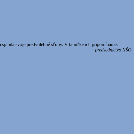
a splnila svoje predvolebné sľuby. V tabuľke ich pripomíname.
predsedníctvo NŠO