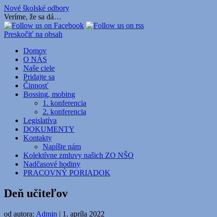
Nové školské odbory
Veríme, že sa dá…
Preskočiť na obsah
Domov
O NÁS
Naše ciele
Pridajte sa
Činnosť
Bossing, mobing
1. konferencia
2. konferencia
Legislatíva
DOKUMENTY
Kontakty
Napíšte nám
Kolektívne zmluvy našich ZO NŠO
Nadčasové hodiny
PRACOVNÝ PORIADOK
Deň učiteľov
od autora:
Admin
|
1. apríla 2022