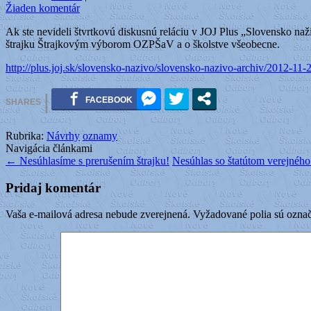
Žiaden komentár
Ak ste nevideli štvrtkovú diskusnú reláciu v JOJ Plus „Slovensko naži
štrajku Štrajkovým výborom OZPŠaV a o školstve všeobecne.
http://plus.joj.sk/slovensko-nazivo/slovensko-nazivo-archiv/2012-11
Rubrika:
Návrhy
oznamy
Navigácia článkami
←
Nesúhlasíme s prerušením štrajku!
Nesúhlas so štatútom verejného
Pridaj komentár
Vaša e-mailová adresa nebude zverejnená.
Vyžadované polia sú ozna