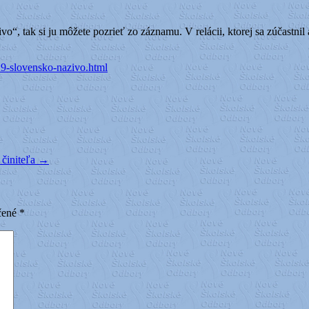
vo“, tak si ju môžete pozrieť zo záznamu. V relácii, ktorej sa zúčastni
-29-slovensko-nazivo.html
 činiteľa
→
čené
*