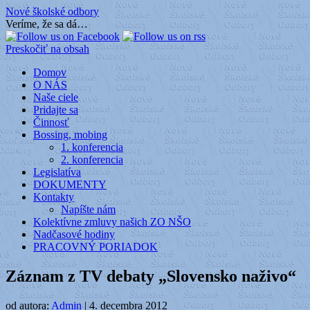
Nové školské odbory
Veríme, že sa dá…
Preskočiť na obsah
Domov
O NÁS
Naše ciele
Pridajte sa
Činnosť
Bossing, mobing
1. konferencia
2. konferencia
Legislatíva
DOKUMENTY
Kontakty
Napíšte nám
Kolektívne zmluvy našich ZO NŠO
Nadčasové hodiny
PRACOVNÝ PORIADOK
Záznam z TV debaty „Slovensko naživo“
od autora:
Admin
|
4. decembra 2012