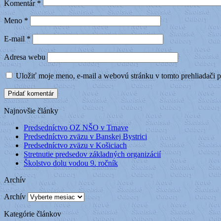
Komentár
*
Meno
*
E-mail
*
Adresa webu
Uložiť moje meno, e-mail a webovú stránku v tomto prehliadači 
Najnovšie články
Predsedníctvo OZ NŠO v Trnave
Predsedníctvo zväzu v Banskej Bystrici
Predsedníctvo zväzu v Košiciach
Stretnutie predsedov základných organizácií
Školstvo dolu vodou 9. ročník
Archív
Archív
Kategórie článkov