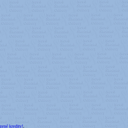
né kredity!
.