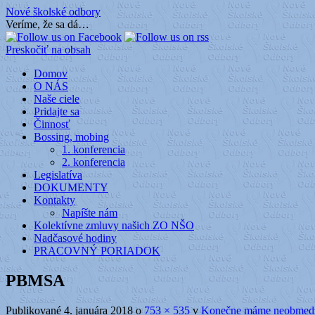
Nové školské odbory
Veríme, že sa dá…
Preskočiť na obsah
Domov
O NÁS
Naše ciele
Pridajte sa
Činnosť
Bossing, mobing
1. konferencia
2. konferencia
Legislatíva
DOKUMENTY
Kontakty
Napíšte nám
Kolektívne zmluvy našich ZO NŠO
Nadčasové hodiny
PRACOVNÝ PORIADOK
PBMSA
Publikované
4. januára 2018
o
753 × 535
v
Konečne máme neobmedze