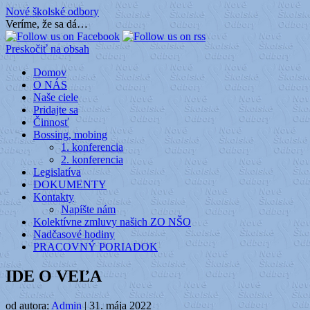
Nové školské odbory
Veríme, že sa dá…
Preskočiť na obsah
Domov
O NÁS
Naše ciele
Pridajte sa
Činnosť
Bossing, mobing
1. konferencia
2. konferencia
Legislatíva
DOKUMENTY
Kontakty
Napíšte nám
Kolektívne zmluvy našich ZO NŠO
Nadčasové hodiny
PRACOVNÝ PORIADOK
IDE O VEĽA
od autora:
Admin
|
31. mája 2022