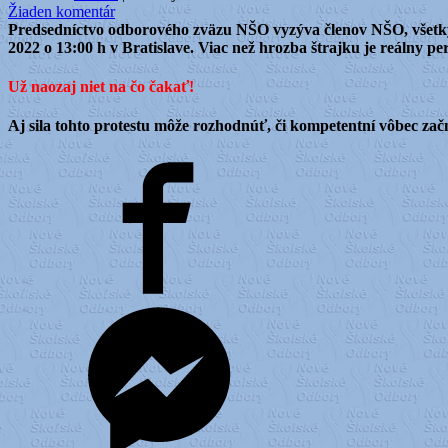
Žiaden komentár
Predsedníctvo odborového zväzu NŠO vyzýva členov NŠO, všetkých
2022 o 13:00 h v Bratislave. Viac než hrozba štrajku je reálny pe
Už naozaj niet na čo čakať!
Aj sila tohto protestu môže rozhodnúť, či kompetentní vôbec zač