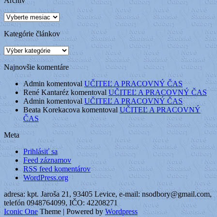
Archív
Archív
Kategórie článkov
Kategórie
článkov
Najnovšie komentáre
Admin
komentoval
UČITEĽ A PRACOVNÝ ČAS
René Kantaréz
komentoval
UČITEĽ A PRACOVNÝ ČAS
Admin
komentoval
UČITEĽ A PRACOVNÝ ČAS
Beata Korekacova
komentoval
UČITEĽ A PRACOVNÝ
ČAS
Meta
Prihlásiť sa
Feed záznamov
RSS feed komentárov
WordPress.org
adresa: kpt. Jaroša 21, 93405 Levice, e-mail: nsodbory@gmail.com,
telefón 0948764099, IČO: 42208271
Iconic One
Theme | Powered by
Wordpress