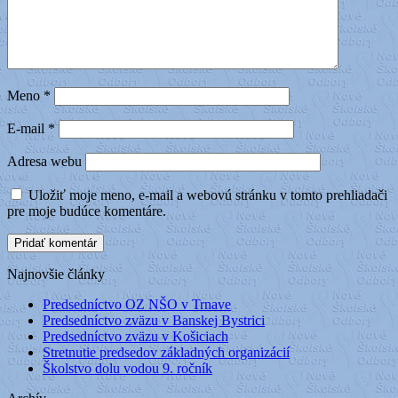
Meno
*
E-mail
*
Adresa webu
Uložiť moje meno, e-mail a webovú stránku v tomto prehliadači
pre moje budúce komentáre.
Najnovšie články
Predsedníctvo OZ NŠO v Trnave
Predsedníctvo zväzu v Banskej Bystrici
Predsedníctvo zväzu v Košiciach
Stretnutie predsedov základných organizácií
Školstvo dolu vodou 9. ročník