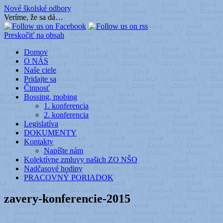
Nové školské odbory
Veríme, že sa dá…
Preskočiť na obsah
Domov
O NÁS
Naše ciele
Pridajte sa
Činnosť
Bossing, mobing
1. konferencia
2. konferencia
Legislatíva
DOKUMENTY
Kontakty
Napíšte nám
Kolektívne zmluvy našich ZO NŠO
Nadčasové hodiny
PRACOVNÝ PORIADOK
zavery-konferencie-2015