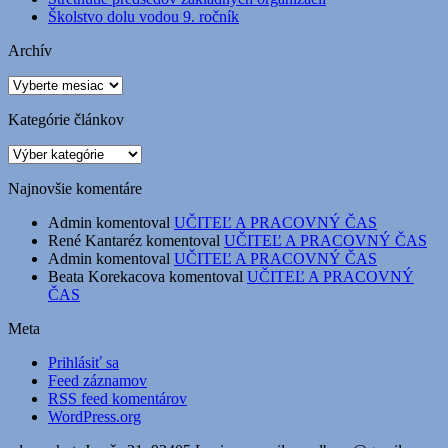
Školstvo dolu vodou 9. ročník
Archív
Archív
Kategórie článkov
Kategórie
článkov
Najnovšie komentáre
Admin
komentoval
UČITEĽ A PRACOVNÝ ČAS
René Kantaréz
komentoval
UČITEĽ A PRACOVNÝ ČAS
Admin
komentoval
UČITEĽ A PRACOVNÝ ČAS
Beata Korekacova
komentoval
UČITEĽ A PRACOVNÝ
ČAS
Meta
Prihlásiť sa
Feed záznamov
RSS feed komentárov
WordPress.org