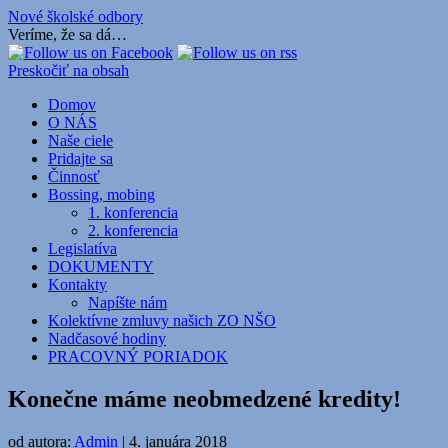
Nové školské odbory
Veríme, že sa dá…
Preskočiť na obsah
Domov
O NÁS
Naše ciele
Pridajte sa
Činnosť
Bossing, mobing
1. konferencia
2. konferencia
Legislatíva
DOKUMENTY
Kontakty
Napíšte nám
Kolektívne zmluvy našich ZO NŠO
Nadčasové hodiny
PRACOVNÝ PORIADOK
Konečne máme neobmedzené kredity!
od autora:
Admin
|
4. januára 2018