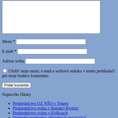
Meno
*
E-mail
*
Adresa webu
Uložiť moje meno, e-mail a webovú stránku v tomto prehliadači
pre moje budúce komentáre.
Najnovšie články
Predsedníctvo OZ NŠO v Trnave
Predsedníctvo zväzu v Banskej Bystrici
Predsedníctvo zväzu v Košiciach
Stretnutie predsedov základných organizácií