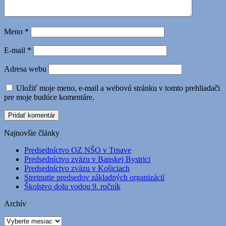
Meno
*
E-mail
*
Adresa webu
Uložiť moje meno, e-mail a webovú stránku v tomto prehliadači
pre moje budúce komentáre.
Najnovšie články
Predsedníctvo OZ NŠO v Trnave
Predsedníctvo zväzu v Banskej Bystrici
Predsedníctvo zväzu v Košiciach
Stretnutie predsedov základných organizácií
Školstvo dolu vodou 9. ročník
Archív
Archív