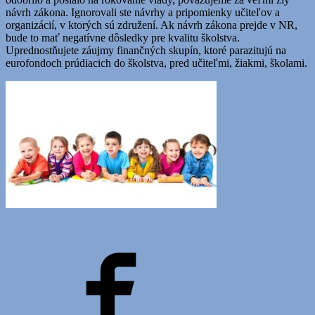
návrh zákona. Ignorovali ste návrhy a pripomienky učiteľov a
organizácií, v ktorých sú združení. Ak návrh zákona prejde v NR,
bude to mať negatívne dôsledky pre kvalitu školstva.
Uprednostňujete záujmy finančných skupín, ktoré parazitujú na
eurofondoch prúdiacich do školstva, pred učiteľmi, žiakmi, školami.