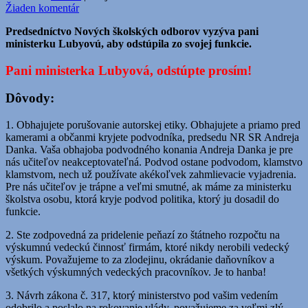
Žiaden komentár
Predsedníctvo Nových školských odborov vyzýva pani
ministerku Lubyovú, aby odstúpila zo svojej funkcie.
Pani ministerka Lubyová, odstúpte prosím!
Dôvody:
1. Obhajujete porušovanie autorskej etiky. Obhajujete a priamo pred
kamerami a občanmi kryjete podvodníka, predsedu NR SR Andreja
Danka. Vaša obhajoba podvodného konania Andreja Danka je pre
nás učiteľov neakceptovateľná. Podvod ostane podvodom, klamstvo
klamstvom, nech už používate akékoľvek zahmlievacie vyjadrenia.
Pre nás učiteľov je trápne a veľmi smutné, ak máme za ministerku
školstva osobu, ktorá kryje podvod politika, ktorý ju dosadil do
funkcie.
2. Ste zodpovedná za pridelenie peňazí zo štátneho rozpočtu na
výskumnú vedeckú činnosť firmám, ktoré nikdy nerobili vedecký
výskum. Považujeme to za zlodejinu, okrádanie daňovníkov a
všetkých výskumných vedeckých pracovníkov. Je to hanba!
3. Návrh zákona č. 317, ktorý ministerstvo pod vašim vedením
odobrilo a poslalo na rokovanie vlády, považujeme za veľmi zlý