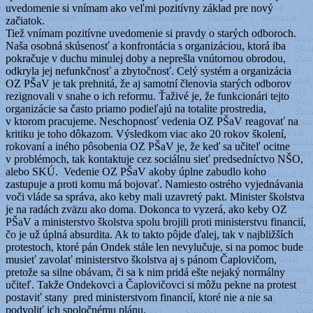
uvedomenie si vnímam ako veľmi pozitívny základ pre nový
začiatok.
Tiež vnímam pozitívne uvedomenie si pravdy o starých odboroch.
Naša osobná skúsenosť a konfrontácia s organizáciou, ktorá iba
pokračuje v duchu minulej doby a neprešla vnútornou obrodou,
odkryla jej nefunkčnosť a zbytočnosť. Celý systém a organizácia
OZ PŠaV je tak prehnitá, že aj samotní členovia starých odborov
rezignovali v snahe o ich reformu. Ťaživé je, že funkcionári tejto
organizácie sa často priamo podieľajú na totalite prostredia,
v ktorom pracujeme. Neschopnosť vedenia OZ PŠaV reagovať na
kritiku je toho dôkazom. Výsledkom viac ako 20 rokov školení,
rokovaní a iného pôsobenia OZ PŠaV je, že keď sa učiteľ ocitne
v problémoch, tak kontaktuje cez sociálnu sieť predsedníctvo NŠO,
alebo SKÚ. Vedenie OZ PŠaV akoby úplne zabudlo koho
zastupuje a proti komu má bojovať. Namiesto ostrého vyjednávania
voči vláde sa správa, ako keby mali uzavretý pakt. Minister školstva
je na radách zväzu ako doma. Dokonca to vyzerá, ako keby OZ
PŠaV a ministerstvo školstva spolu brojili proti ministerstvu financií,
čo je už úplná absurdita. Ak to takto pôjde ďalej, tak v najbližších
protestoch, ktoré pán Ondek stále len nevylučuje, si na pomoc bude
musieť zavolať ministerstvo školstva aj s pánom Čaplovičom,
pretože sa silne obávam, či sa k nim pridá ešte nejaký normálny
učiteľ. Takže Ondekovci a Čaplovičovci si môžu pekne na protest
postaviť stany pred ministerstvom financií, ktoré nie a nie sa
podvoliť ich spoločnému plánu.