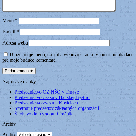
Meno
*
E-mail
*
Adresa webu
Uložiť moje meno, e-mail a webovú stránku v tomto prehliadači
pre moje budúce komentáre.
Najnovšie články
Predsedníctvo OZ NŠO v Trnave
Predsedníctvo zväzu v Banskej Bystrici
Predsedníctvo zväzu v Košiciach
Stretnutie predsedov základných organizácií
Školstvo dolu vodou 9. ročník
Archív
Archív