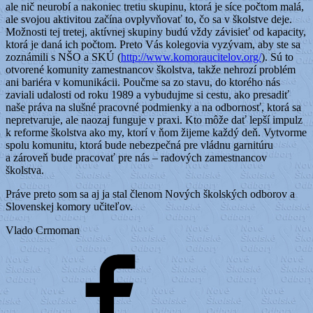
ale nič neurobí a nakoniec tretiu skupinu, ktorá je síce počtom malá,
ale svojou aktivitou začína ovplyvňovať to, čo sa v školstve deje.
Možnosti tej tretej, aktívnej skupiny budú vždy závisieť od kapacity,
ktorá je daná ich počtom. Preto Vás kolegovia vyzývam, aby ste sa
zoznámili s NŠO a SKÚ (
http://www.komoraucitelov.org/
). Sú to
otvorené komunity zamestnancov školstva, takže nehrozí problém
ani bariéra v komunikácii. Poučme sa zo stavu, do ktorého nás
zaviali udalosti od roku 1989 a vybudujme si cestu, ako presadiť
naše práva na slušné pracovné podmienky a na odbornosť, ktorá sa
nepretvaruje, ale naozaj funguje v praxi. Kto môže dať lepší impulz
k reforme školstva ako my, ktorí v ňom žijeme každý deň. Vytvorme
spolu komunitu, ktorá bude nebezpečná pre vládnu garnitúru
a zároveň bude pracovať pre nás – radových zamestnancov
školstva.
Práve preto som sa aj ja stal členom Nových školských odborov a
Slovenskej komory učiteľov.
Vlado Crmoman