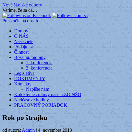
Nové školské odbory
Veríme, že sa dá…
Preskočiť na obsah
Domov
O NÁS
Naše ciele
Pridajte sa
Činnosť
Bossing, mobing
1. konferencia
2. konferencia
Legislatíva
DOKUMENTY
Kontakty
Napíšte nám
Kolektívne zmluvy našich ZO NŠO
Nadčasové hodiny
PRACOVNÝ PORIADOK
Rok po štrajku
od autora:
Admin
|
4. novembra 2013