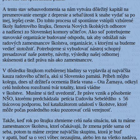
A tento stav sebauvedomenia sa nám vytvára dôležitý kapitál na
presmerovanie energie z depresie a sebaľútosti k snahe vydať sa po
inej, lepšej ceste. Do tohto procesu už spontánne vstúpili vzbúrené
školy štafetového štrajku, členovia Nových školských odborov
a nadšenci zo Slovenskej komory učiteľov. Ako soľ potrebujeme
stavovské organizácie budované odspodu, tak aby odrážali nás
radových zamestnancov školstva, organizácie, s ktorými sa budeme
vedieť stotožniť. Potrebujeme si vybudovať nástroj schopný
presadzovať naše potreby, návrhy, výsledky našej odbornej
skúsenosti a tiež práva nás ako zamestnancov.
V dôsledku štrajkom rozbúrenej hladiny sa vyplavila aj najväčšia
kauza radového učiteľa, akú si Slovensko pamätá. Príbeh môjho
kolegu, dnes už držiteľa ocenenia Biela vrana – Ota Žarnaya, odkryl
celú hnilobou rozožranú tvár totality, ktorá vládne
v školstve. Musíme si tiež uvedomiť, že práve vznik a pôsobenie
NŠO, ktorému predchádzala petícia Ľudovíta Sebelédiho s 56
tisícovou podporou, bol katalizátorom udalostí v školstve, ktoré
môže počas posledného roku pozorovať celá verejnosť.
Takže, keď rok po štrajku zhrnieme celú našu situáciu, tak tu máme
zamestnancov školstva, ktorí očakávajú, že zmena príde sama od
seba, potom tu máme zrejme najväčšiu skupinu, ktorá je buď
v apatii, buď sa o veci vôbec nezaujíma, alebo len na všetko nadáva,