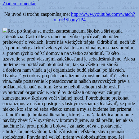
Žiaden komentár
Na úvod si trochu zaspomínajme:
http://www.youtube.com/watch?
v=rrBSbauy1P4
Rok po štrajku sa medzi zamestnancami školstva šíri apatia
a dezilúzia. Často ide až o nechuť vôbec počúvať, alebo len
prehovoriť o veciach, ktoré nás všetkých trápia. Odrobiť si, nech už
sú podmienky akékoľvek, vydržať to s maximálnym sebazaprením,
a potom rýchlo odísť domov a na všetko zabudnúť. Takéto
uzavretie sa pred vlastnými záležitosťami je sebadeštruktívne. Ak sa
budeme len poddávať okolnostiam, tak sa všetko len zhorší
a doslova nám vláda a jej organizácie budú skákať po hlavách.
Dvadsaťštyri rokov po páde socializmu si musíme naliať čistého
vína, naše postavenie k presadzovaniu našich stavovských práv a
požiadaviek padá na tom, že sme neboli schopní si doposiaľ
vybudovať organizácie, ktoré by dokázali obhajovať záujmy
zamestnancov školstva voči vládnej moci. Potrebujeme prekonať
socializmus v našom postoji k vlastným veciam. Očakávať, že príde
niekto, kto sám od seba všetko zmení a my sa budeme len prizerať
a fandiť mu, je braková literatúra, ktorej sa naša knižnica potrebuje
navždy zbaviť. V systéme, v ktorom žijeme, sa dá prežiť, len ak sa
naučíme ísť proti prúdu a bojovať za naše práva a postavenie
s hrdosťou adekvátnou k dôležitosti učiteľského stavu pre našu
spoločnosť. Pravda má veľkú, priam vyslobodzujúcu moc. Jej