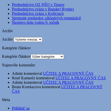
Predsedníctvo OZ NŠO v Trnave
Predsedníctvo zväzu v Banskej Bystrici
Predsedníctvo zväzu v Košiciach
Stretnutie predsedov základných organizácií
Školstvo dolu vodou 9. ročník
Archív
Archív
Kategórie článkov
Kategórie článkov
Najnovšie komentáre
Admin
komentoval
UČITEĽ A PRACOVNÝ ČAS
René Kantaréz
komentoval
UČITEĽ A PRACOVNÝ ČAS
Admin
komentoval
UČITEĽ A PRACOVNÝ ČAS
Beata Korekacova
komentoval
UČITEĽ A PRACOVNÝ
ČAS
Meta
Prihlásiť sa