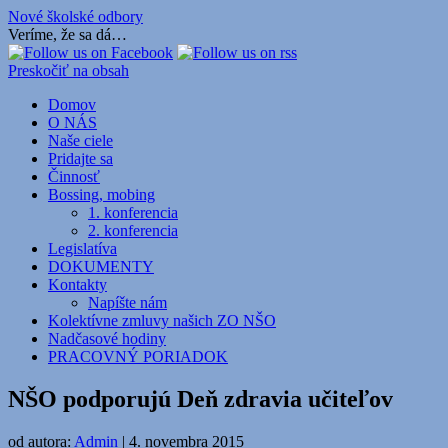
Nové školské odbory
Veríme, že sa dá…
Preskočiť na obsah
Domov
O NÁS
Naše ciele
Pridajte sa
Činnosť
Bossing, mobing
1. konferencia
2. konferencia
Legislatíva
DOKUMENTY
Kontakty
Napíšte nám
Kolektívne zmluvy našich ZO NŠO
Nadčasové hodiny
PRACOVNÝ PORIADOK
NŠO podporujú Deň zdravia učiteľov
od autora:
Admin
|
4. novembra 2015