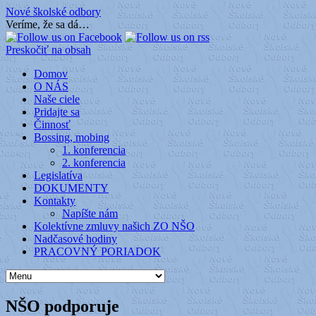
Nové školské odbory
Veríme, že sa dá…
Preskočiť na obsah
Domov
O NÁS
Naše ciele
Pridajte sa
Činnosť
Bossing, mobing
1. konferencia
2. konferencia
Legislatíva
DOKUMENTY
Kontakty
Napíšte nám
Kolektívne zmluvy našich ZO NŠO
Nadčasové hodiny
PRACOVNÝ PORIADOK
NŠO podporuje