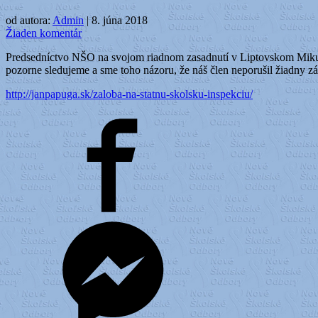
od autora:
Admin
|
8. júna 2018
Žiaden komentár
Predsedníctvo NŠO na svojom riadnom zasadnutí v Liptovskom Miku
pozorne sledujeme a sme toho názoru, že náš člen neporušil žiadny zá
http://janpapuga.sk/zaloba-na-statnu-skolsku-inspekciu/