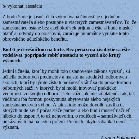
b/ vykonať atestáciu
Z bodu 5 nie je jasné, či tá vykonávaná činnosť je u jedného
zamestnávateľa alebo postupne u viacerých zamestnávateľov. To, že
zamestnanec ostane bez akéhokoľvek príjmu a ešte si bude musieť
platiť aj odvody do poisťovní, zaručuje minimálne využitie tohto
obrovského učiteľského benefitu.
Bod 6 je čerešničkou na torte. Bez peňazí na živobytie sa ešte
vzdelávať poprípade robiť atestáciu to vyzerá ako krutý
výsmech.
Jediní učitelia, ktorí by mohli toto ustanovenie zákona využiť , sú
učitelia odborných predmetov a majstri na stredných odborných
školách, ktorí by týmto získali možnosť vrátiť sa do praxe formou
odborných stáží, v ktorých by si mohli inovovať praktické
vedomosti zo svojho odboru. Tieto stáže, ale nie sú platené a ak, tak
väčšinou iba formou poskytnutia ubytovania alebo nejakých
zamestnaneckých výhod. A tak si toto môžu dovoliť zas iba tí,
ktorých bude živiť počas stáže partner alebo budú musieť načrieť
hlboko do úspor. A to už nehovorím, o rodičoch – samoživiteľoch,
odkázaných iba na jeden príjem. Pre nich takýto sabatikal nemá
význam.
Zuzana Foltánová