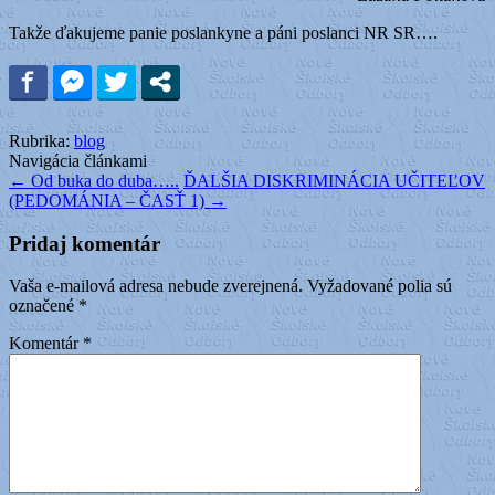
Takže ďakujeme panie poslankyne a páni poslanci NR SR….
Rubrika:
blog
Navigácia článkami
←
Od buka do duba…..
ĎALŠIA DISKRIMINÁCIA UČITEĽOV
(PEDOMÁNIA – ČASŤ 1)
→
Pridaj komentár
Vaša e-mailová adresa nebude zverejnená.
Vyžadované polia sú
označené
*
Komentár
*