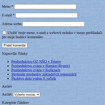
Meno
*
E-mail
*
Adresa webu
Uložiť moje meno, e-mail a webovú stránku v tomto prehliadači
pre moje budúce komentáre.
Najnovšie články
Predsedníctvo OZ NŠO v Trnave
Predsedníctvo zväzu v Banskej Bystrici
Predsedníctvo zväzu v Košiciach
Stretnutie predsedov základných organizácií
Školstvo dolu vodou 9. ročník
Archív
Archív
Kategórie článkov