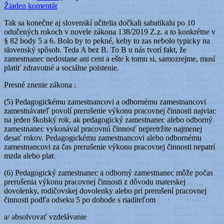
Žiaden komentár
Tak sa konečne aj slovenskí učitelia dočkali sabatikalu po 10
odučených rokoch v novele zákona 138/2019 Z.z. a to konkrétne v
§ 82 body 5 a 6. Bolo by to pekné, keby to zas nebolo typicky na
slovenský spôsob. Teda A bez B. To B u nás tvorí fakt, že
zamestnanec nedostane ani cent a ešte k tomu si, samozrejme, musí
platiť zdravotné a sociálne poistenie.
Presné znenie zákona :
(5) Pedagogickému zamestnancovi a odbornému zamestnancovi
zamestnávateľ povolí prerušenie výkonu pracovnej činnosti najviac
na jeden školský rok, ak pedagogický zamestnanec alebo odborný
zamestnanec vykonával pracovnú činnosť nepretržite najmenej
desať rokov. Pedagogickému zamestnancovi alebo odbornému
zamestnancovi za čas prerušenie výkonu pracovnej činnosti nepatrí
mzda alebo plat.
(6) Pedagogický zamestnanec a odborný zamestnanec môže počas
prerušenia výkonu pracovnej činnosti z dôvodu materskej
dovolenky, rodičovskej dovolenky alebo pri prerušení pracovnej
činnosti podľa odseku 5 po dohode s riaditeľom
a/ absolvovať vzdelávanie