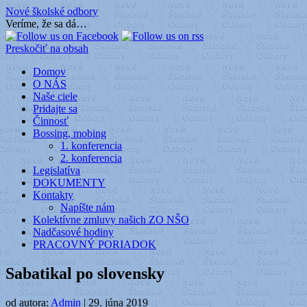
Nové školské odbory
Veríme, že sa dá…
Preskočiť na obsah
Domov
O NÁS
Naše ciele
Pridajte sa
Činnosť
Bossing, mobing
1. konferencia
2. konferencia
Legislatíva
DOKUMENTY
Kontakty
Napíšte nám
Kolektívne zmluvy našich ZO NŠO
Nadčasové hodiny
PRACOVNÝ PORIADOK
Sabatikal po slovensky
od autora:
Admin
|
29. júna 2019